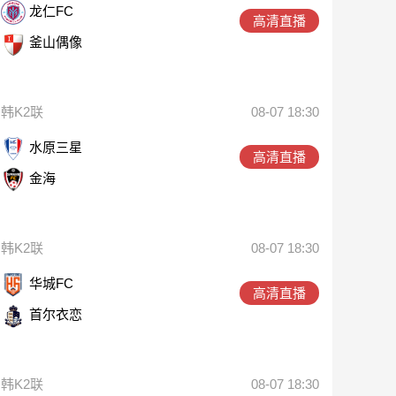
龙仁FC
高清直播
釜山偶像
韩K2联
08-07 18:30
水原三星
高清直播
金海
韩K2联
08-07 18:30
华城FC
高清直播
首尔衣恋
韩K2联
08-07 18:30