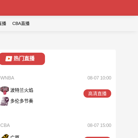
直播
CBA直播
热门直播
WNBA
08-07 10:00
波特兰火焰
高清直播
多伦多节奏
CBA
08-07 15:00
广厦