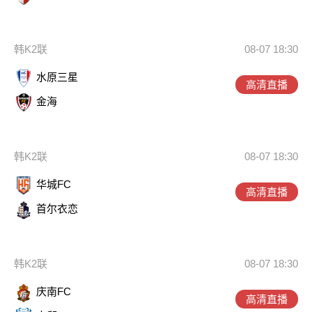
韩K2联
08-07 18:30
水原三星
高清直播
金海
韩K2联
08-07 18:30
华城FC
高清直播
首尔衣恋
韩K2联
08-07 18:30
庆南FC
高清直播