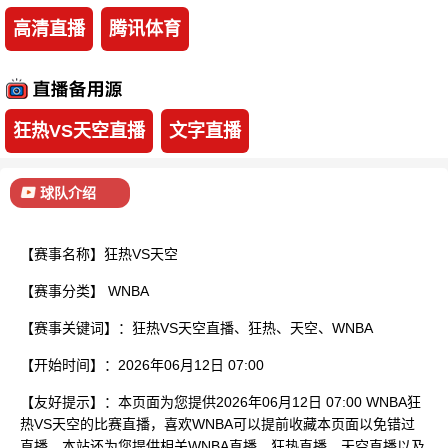
高清直播
腾讯体育
狂热VS天空直播
文字直播
球队介绍
【赛事名称】狂热VS天空
【赛事分类】
WNBA
【赛事关键词】：狂热VS天空直播、狂热、天空、WNBA
【开始时间】：2026年06月12日 07:00
【友好提示】：本页面为您提供2026年06月12日 07:00 WNBA狂
热VS天空的比赛直播，喜欢WNBA可以提前收藏本页面以免错过
直播。本站还为您提供相关WNBA直播、狂热直播、天空直播以及