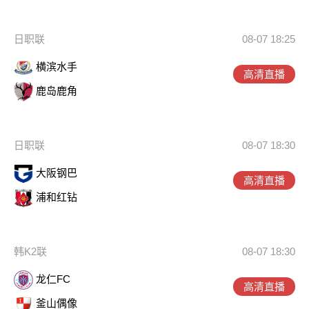
日职联
08-07 18:25
横滨水手
高清直播
鹿岛鹿角
日职联
08-07 18:30
大阪钢巴
高清直播
浦和红钻
韩K2联
08-07 18:30
龙仁FC
高清直播
釜山偶像