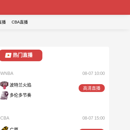
直播
CBA直播
热门直播
WNBA
08-07 10:00
波特兰火焰
高清直播
多伦多节奏
CBA
08-07 15:00
广厦